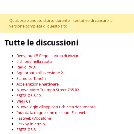
Skip to content
Qualcosa è andato storto durante il tentativo di caricare la
versione completa di questo sito.
Tutte le discussioni
Benvenuti!!! Regole prima di iniziare
Il chiodo nella ruota
Radio RVD
Aggiornato alla versione 2
Siamo su TuneIn
Accelerazione hardware
Nuova Moto Triumph Street 765 RX
FRITZ!OS 8.20
Wi-Fi Call
Nuova login all'app con richiesta documento
Iniziata la migrazione delle sim Fastweb
Fastweb+Vodafone
il 5G SA in arrivo
FRITZ!OS 8