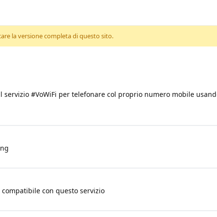
care la versione completa di questo sito.
l servizio #VoWiFi per telefonare col proprio numero mobile usando
ung
a compatibile con questo servizio