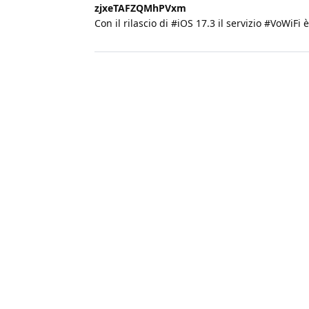
zjxeTAFZQMhPVxm
Con il rilascio di #iOS 17.3 il servizio #VoWiFi 